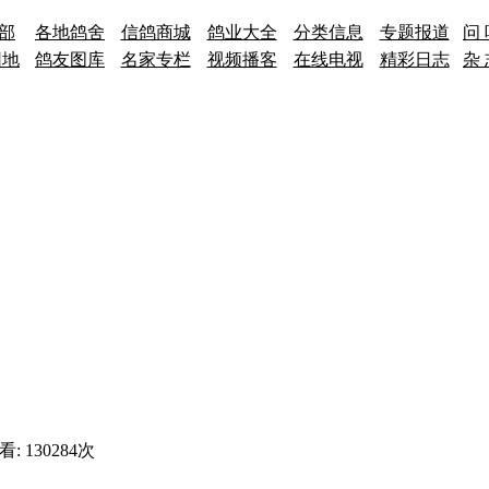
 部
各地鸽舍
信鸽商城
鸽业大全
分类信息
专题报道
问 
园地
鸽友图库
名家专栏
视频播客
在线电视
精彩日志
杂 
查看:
130284
次