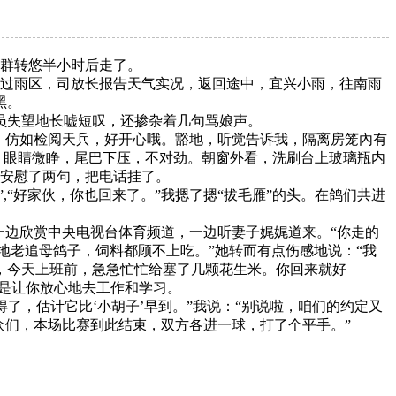
鸽群转悠半小时后走了。
过雨区，司放长报告天气实况，返回途中，宜兴小雨，往南雨
黑。
员失望地长嘘短叹，还掺杂着几句骂娘声。
，仿如检阅天兵，好开心哦。豁地，听觉告诉我，隔离房笼內有
，眼睛微睁，尾巴下压，不对劲。朝窗外看，洗刷台上玻璃瓶内
我安慰了两句，把电话挂了。
“好家伙，你也回来了。”我摁了摁“拔毛雁”的头。在鸽们共进
边欣赏中央电视台体育频道，一边听妻子娓娓道来。“你走的
地老追母鸽子，饲料都顾不上吃。”她转而有点伤感地说：“我
，今天上班前，急急忙忙给塞了几颗花生米。你回来就好
总是让你放心地去工作和学习。
，估计它比‘小胡子’早到。”我说：“别说啦，咱们的约定又
众们，本场比赛到此结束，双方各进一球，打了个平手。”