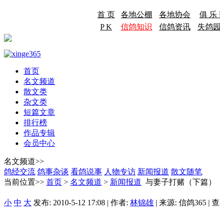
首 页
各地公棚
各地协会
俱 乐
P K
信鸽知识
信鸽资讯
失鸽
首页
名文频道
散文类
杂文类
短篇文章
排行榜
作品专辑
会员中心
名文频道>>
鸽经交流
鸽事杂谈
看鸽说事
人物专访
新闻报道
散文随笔
当前位置>>
首页
>
名文频道
>
新闻报道
与妻子打赌（下篇）
小
中
大
发布: 2010-5-12 17:08 | 作者:
林锦雄
| 来源: 信鸽365 | 