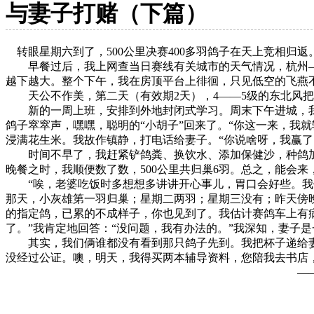
与妻子打赌（下篇）
转眼星期六到了，500公里决赛400多羽鸽子在天上竞相归
早餐过后，我上网查当日赛线有关城市的天气情况，杭州——
越下越大。整个下午，我在房顶平台上徘徊，只见低空的飞燕
天公不作美，第二天（有效期2天），4——5级的东北风把
新的一周上班，安排到外地封闭式学习。周末下午进城，我直
鸽子窣窣声，嘿嘿，聪明的“小胡子”回来了。“你这一来，我
浸满花生米。我故作镇静，打电话给妻子。“你说啥呀，我赢了
时间不早了，我赶紧铲鸽粪、换饮水、添加保健沙，种鸽加料，
晚餐之时，我顺便数了数，500公里共归巢6羽。总之，能会来
“唉，老婆吃饭时多想想多讲讲开心事儿，胃口会好些。我做
那天，小灰雄第一羽归巢；星期二两羽；星期三没有；昨天傍晚
的指定鸽，已累的不成样子，你也见到了。我估计赛鸽车上有
了。”我肯定地回答：“没问题，我有办法的。”我深知，妻子
其实，我们俩谁都没有看到那只鸽子先到。我把杯子递给妻子，
没经过公证。噢，明天，我得买两本辅导资料，您陪我去书店，
——归心似