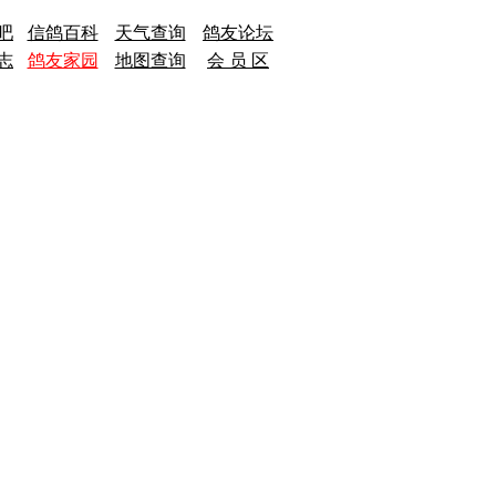
吧
信鸽百科
天气查询
鸽友论坛
志
鸽友家园
地图查询
会 员 区