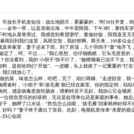
返。司放长手机发短信：放出地阴天，雾蒙蒙的，7时30分开笼，
金华一带，以及浙南沿海，中午雷阵雨。下午3时，赛鸽车穿
不时地从屋脊滑过。我感觉到希望渺茫。妻做好饭，陪我直至天
暴雨刮到我们这里，风雨交加，我好恨啊。两天来，100多位会
奔家里，妻子还未下班。到了房顶，几十羽鸽子“轰”地齐飞
就输定了，呵。不过……”我心里想。但仔细瞧瞧，它头毛竖竖的
？你没看到，我的‘小胡子’快不行了。”她哽咽着已说不下去，
提前给鸽们“开饭”。一进棚，头上就挨了一记重重的“打击”,
，我们就放心了。
的菜，味道怎么样，吃吧，完了，咱们再聊。”走进卧室，我一
喂食时，‘小胡子’和‘拔毛雁’都已经在家里。你的指定鸽，咕咕
病鸽，感染病毒患急性肠炎，喂痢特灵不见好。我担心它会饿死
是一位很负责任的好搭档，无论是处理单位还是家庭的事务。她
她呷了口水说：“胜负怎么说呢，‘拔毛雁’回家精神好得不得了
好吗？”妻子终于露出了笑容。此刻，电视机里传来“亲爱的观
箭