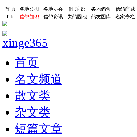
首 页
各地公棚
各地协会
俱 乐 部
各地鸽舍
信鸽商城
P K
信鸽知识
信鸽资讯
失鸽园地
鸽友图库
名家专栏
首页
名文频道
散文类
杂文类
短篇文章