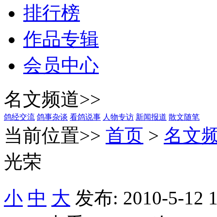
排行榜
作品专辑
会员中心
名文频道>>
鸽经交流
鸽事杂谈
看鸽说事
人物专访
新闻报道
散文随笔
当前位置>>
首页
>
名文
光荣
小
中
大
发布: 2010-5-12 