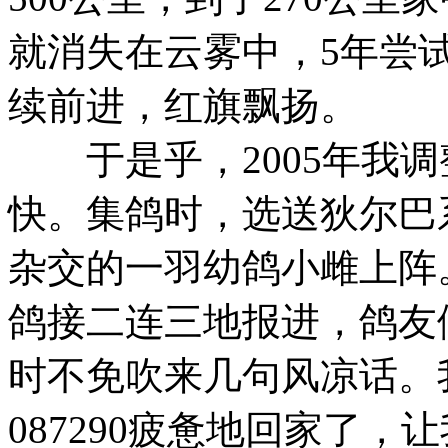
就消失在云雾中，5年尝
续前进，红旗飘扬。
于是乎，2005年我调
快。集鸽时，选送狄尔巴系
杂交的一羽幼鸽小雌上阵。
鸽接二连三地报进，鸽友
时不免吹来几句风凉话。我等
087290疲惫地回家了，