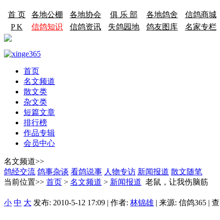
首 页
各地公棚
各地协会
俱 乐 部
各地鸽舍
信鸽商城
P K
信鸽知识
信鸽资讯
失鸽园地
鸽友图库
名家专栏
首页
名文频道
散文类
杂文类
短篇文章
排行榜
作品专辑
会员中心
名文频道>>
鸽经交流
鸽事杂谈
看鸽说事
人物专访
新闻报道
散文随笔
当前位置>>
首页
>
名文频道
>
新闻报道
老鼠，让我伤脑筋
小
中
大
发布: 2010-5-12 17:09 | 作者:
林锦雄
| 来源: 信鸽365 | 