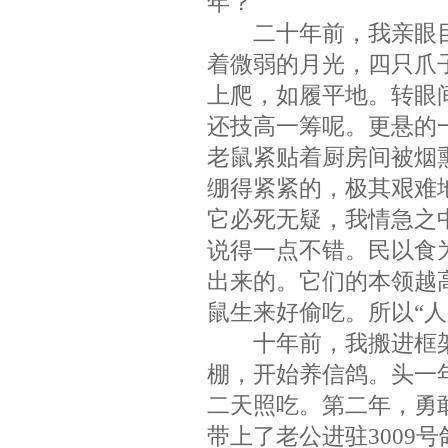
年？
二十年前，我亲眼目
着微弱的月光，四只爪
上爬，如履平地。转眼
还技高一筹呢。更悬的
老鼠紧贴着厨房间被烟
绷得紧紧的，极其艰难
它必死无疑，我情急之
说得一点不错。民以食
出来的。它们的本领越
鼠生来好偷吃。所以“人
十年前，我搬进框架
棚，开始养信鸽。头一
二天照吃。第二年，勇
带上了老公进驻3009