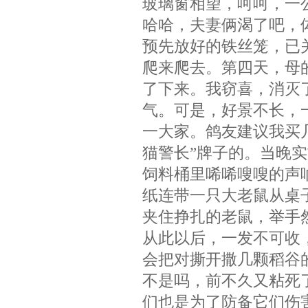
玻璃窗相望，呵呵，一
哈哈，夫妻俩渴了吧，
预先放好的铁丝笼，已
爬来爬去。第四天，母
了下来。我窃喜，消灭
气。可是，好景不长，
一大家。鸽友建议我买
猫警长”牌子的。当晚
饲料桶里唏唏嗖嗖的声
纸连带一只大老鼠从桌
夹住挣扎的老鼠，举手
从此以后，一发不可收
会把对撕开撒几颗稻谷
不是吗，前不久又粘死
们也是为了防备它们伤