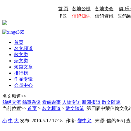
首 页
各地公棚
各地协会
俱 乐
P K
信鸽知识
信鸽资讯
失鸽
首页
名文频道
散文类
杂文类
短篇文章
排行榜
作品专辑
会员中心
名文频道>>
鸽经交流
鸽事杂谈
看鸽说事
人物专访
新闻报道
散文随笔
当前位置>>
首页
>
名文频道
>
散文随笔
第四届中荣信鸽文化论
小
中
大
发布: 2010-5-12 17:18 | 作者:
邵中兴
| 来源: 信鸽365 | 