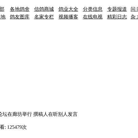
 部
各地鸽舍
信鸽商城
鸽业大全
分类信息
专题报道
问 
园地
鸽友图库
名家专栏
视频播客
在线电视
精彩日志
杂 
坛在廊坊举行 撰稿人在听别人发言
查看:
125479
次