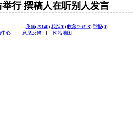
举行 撰稿人在听别人发言
我顶(
29140
)
我踩(
0
)
收藏(
26328
)
举报(
0
)
助中心
|
意见反馈
|
网站地图