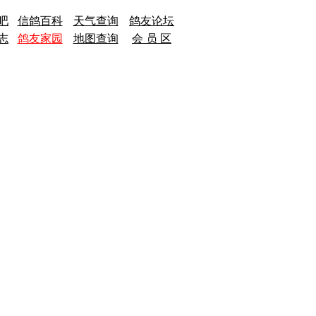
吧
信鸽百科
天气查询
鸽友论坛
志
鸽友家园
地图查询
会 员 区