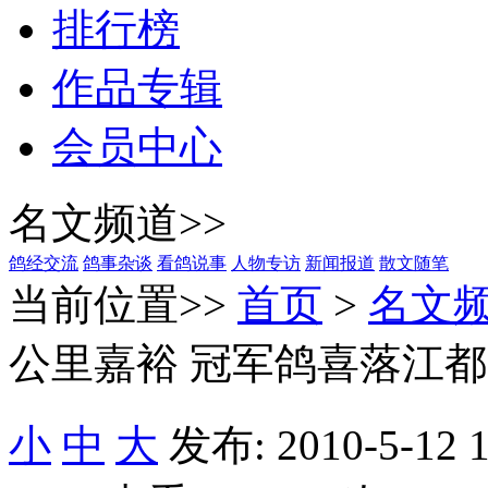
排行榜
作品专辑
会员中心
名文频道>>
鸽经交流
鸽事杂谈
看鸽说事
人物专访
新闻报道
散文随笔
当前位置>>
首页
>
名文
公里嘉裕 冠军鸽喜落江都
小
中
大
发布: 2010-5-12 