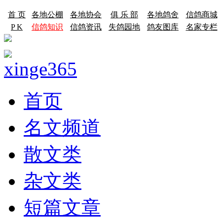
首 页
各地公棚
各地协会
俱 乐 部
各地鸽舍
信鸽商城
P K
信鸽知识
信鸽资讯
失鸽园地
鸽友图库
名家专栏
首页
名文频道
散文类
杂文类
短篇文章