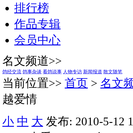
排行榜
作品专辑
会员中心
名文频道>>
鸽经交流
鸽事杂谈
看鸽说事
人物专访
新闻报道
散文随笔
当前位置>>
首页
>
名文
越爱情
小
中
大
发布: 2010-5-12 