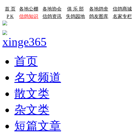
首 页
各地公棚
各地协会
俱 乐 部
各地鸽舍
信鸽商城
P K
信鸽知识
信鸽资讯
失鸽园地
鸽友图库
名家专栏
首页
名文频道
散文类
杂文类
短篇文章