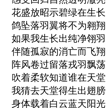
花盛放昭示碧绿在生长
鸽坠落羽翼将不为翱翔
如果我生长出纯净翎羽
伴随孤寂的消亡而飞翔
阵风卷过留落戎羽飘荡
吹着柔软知道谁在天堂
我猜去天堂得生出翅膀
身体载着白云蓝天阳光