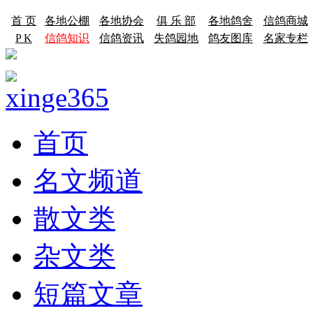
首 页
各地公棚
各地协会
俱 乐 部
各地鸽舍
信鸽商城
P K
信鸽知识
信鸽资讯
失鸽园地
鸽友图库
名家专栏
首页
名文频道
散文类
杂文类
短篇文章