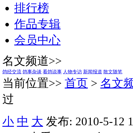
排行榜
作品专辑
会员中心
名文频道>>
鸽经交流
鸽事杂谈
看鸽说事
人物专访
新闻报道
散文随笔
当前位置>>
首页
>
名文
过
小
中
大
发布: 2010-5-12 