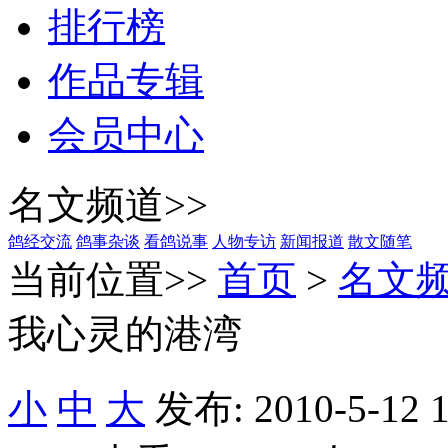
排行榜
作品专辑
会员中心
名文频道>>
鸽经交流
鸽事杂谈
看鸽说事
人物专访
新闻报道
散文随笔
当前位置>>
首页
>
名文
我心灵的港湾
小
中
大
发布: 2010-5-12 