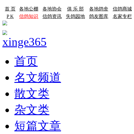
首 页
各地公棚
各地协会
俱 乐 部
各地鸽舍
信鸽商城
P K
信鸽知识
信鸽资讯
失鸽园地
鸽友图库
名家专栏
首页
名文频道
散文类
杂文类
短篇文章