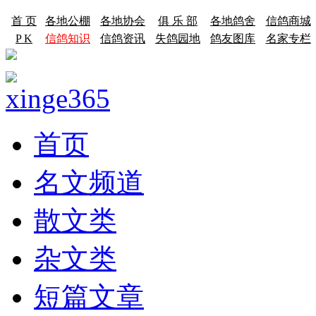
首 页
各地公棚
各地协会
俱 乐 部
各地鸽舍
信鸽商城
P K
信鸽知识
信鸽资讯
失鸽园地
鸽友图库
名家专栏
首页
名文频道
散文类
杂文类
短篇文章