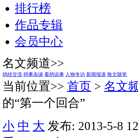
排行榜
作品专辑
会员中心
名文频道>>
鸽经交流
鸽事杂谈
看鸽说事
人物专访
新闻报道
散文随笔
当前位置>>
首页
>
名文
的“第一个回合”
小
中
大
发布: 2013-5-8 1