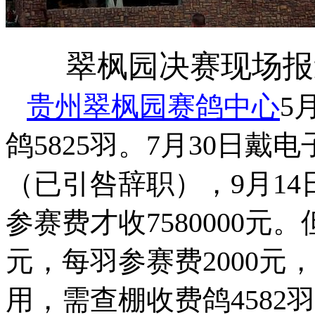
翠枫园决赛现场报
贵州翠枫园赛鸽中心
5
鸽5825羽。7月30日戴
（已引咎辞职），9月14
参赛费才收7580000元。
元，每羽参赛费2000
用，需查棚收费鸽4582羽