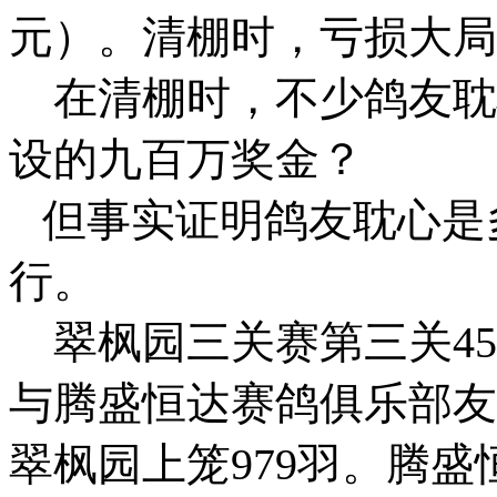
元）。清棚时，亏损大局
在清棚时，不少鸽友耽
设的九百万奖金？
但事实证明鸽友耽心是
行。
翠枫园三关赛第三关45
与腾盛恒达赛鸽俱乐部友
翠枫园上笼979羽。腾盛