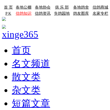
首 页
各地公棚
各地协会
俱 乐 部
各地鸽舍
信鸽商城
P K
信鸽知识
信鸽资讯
失鸽园地
鸽友图库
名家专栏
首页
名文频道
散文类
杂文类
短篇文章