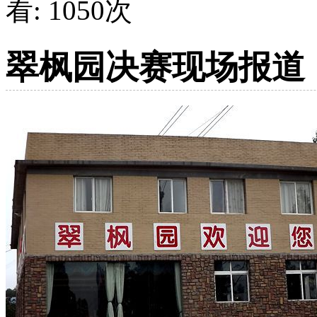
看:
1050
次
翠枫园决赛现场报道