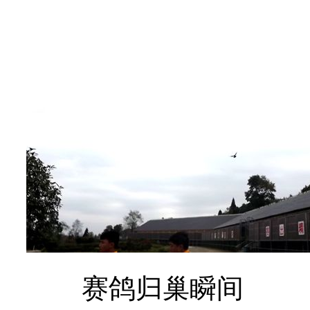
赛鸽归巢瞬间