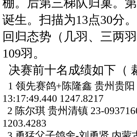
棚。后第三梯队归巢。第
诞生。扫描为13点30分
回归态势（几羽、三两羽
109羽。
决赛前十名成绩如下（ 
1 领先赛鸽+陈隆鑫 贵州贵阳 23-0
13:17:49.440 1247.8217
2 陈尔琪 贵州清镇 23-0937160 灰 
1203.4283
3 勇猛父子鸽舍-刘勇贤 内蒙古包头 0