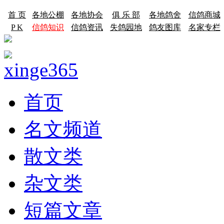
首 页
各地公棚
各地协会
俱 乐 部
各地鸽舍
信鸽商城
P K
信鸽知识
信鸽资讯
失鸽园地
鸽友图库
名家专栏
首页
名文频道
散文类
杂文类
短篇文章