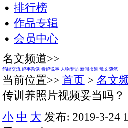
排行榜
作品专辑
会员中心
名文频道>>
鸽经交流
鸽事杂谈
看鸽说事
人物专访
新闻报道
散文随笔
当前位置>>
首页
>
名文
传训养照片视频妥当吗？
小
中
大
发布: 2019-3-24 