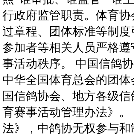
行政府监管职责。体育协
过章程、团体标准等制度
参加者等相关人员严格遵
事活动秩序。 中国信鸽
中华全国体育总会的团体
国信鸽协会、地方各级信
育赛事活动管理办法》。
法》，中鸽协无权参与和