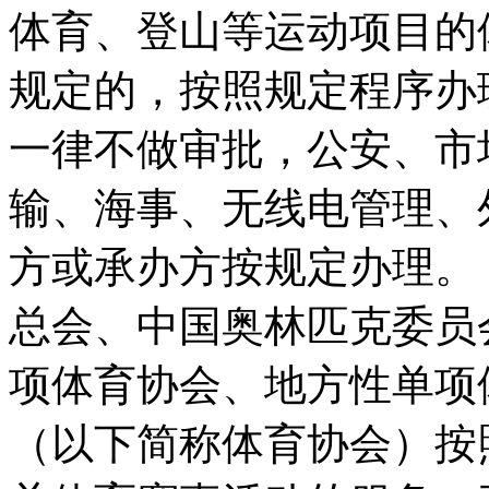
体育、登山等运动项目的
规定的，按照规定程序办
一律不做审批，公安、市
输、海事、无线电管理、
方或承办方按规定办理。
总会、中国奥林匹克委员
项体育协会、地方性单项
（以下简称体育协会）按