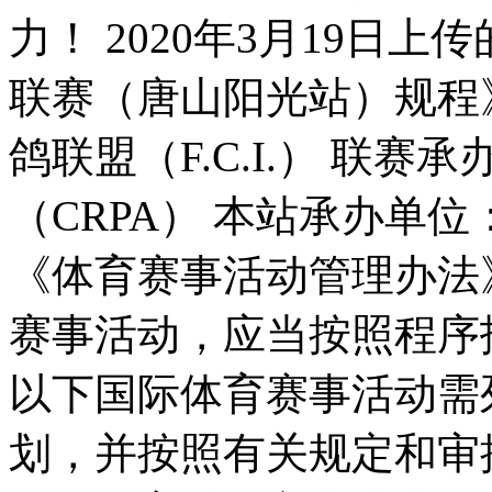
力！ 2020年3月19日上
联赛（唐山阳光站）规程
鸽联盟（F.C.I.） 联
（CRPA） 本站承办单
《体育赛事活动管理办法
赛事活动，应当按照程序
以下国际体育赛事活动需
划，并按照有关规定和审