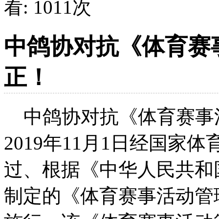
看:
1011
次
中鸽协对抗《体育赛
正！
中鸽协对抗《体育赛事
2019年11月1日经国家
过、根据《中华人民共和
制定的《体育赛事活动管理