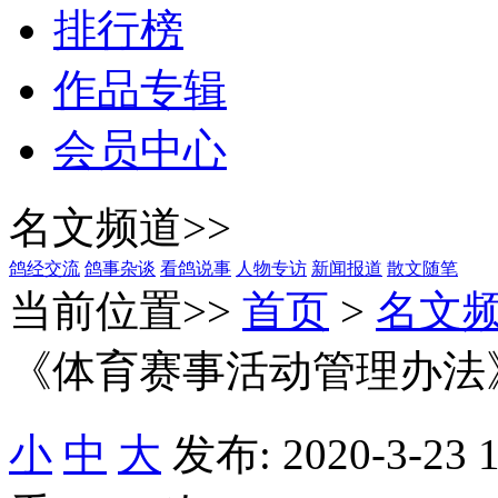
排行榜
作品专辑
会员中心
名文频道>>
鸽经交流
鸽事杂谈
看鸽说事
人物专访
新闻报道
散文随笔
当前位置>>
首页
>
名文
《体育赛事活动管理办法
小
中
大
发布: 2020-3-23 