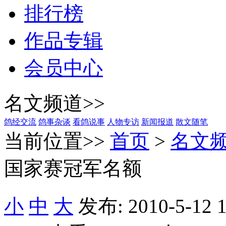
排行榜
作品专辑
会员中心
名文频道>>
鸽经交流
鸽事杂谈
看鸽说事
人物专访
新闻报道
散文随笔
当前位置>>
首页
>
名文
国家赛冠军名额
小
中
大
发布: 2010-5-12 