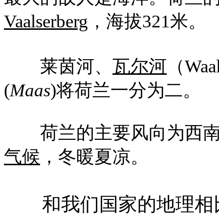
Vaalserberg
，海拔
321
米
。
莱茵河、
瓦尔河
（
Waa
(
Maas
)
将荷兰一分为二。
荷兰的主要风向为西南
气候
，冬暖夏凉。
和我们国家的地理相比