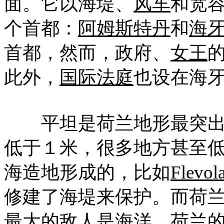
面。它以海堤、
风车
和宽
个首都：
阿姆斯特丹
和
海
首都，然而，政府、
女王
此外，
国际法庭
也设在海
平坦是荷兰地形最突
低于
１米
，很多地方甚至
海造地形成的，比如
Flevol
修建了海堤来保护。而荷
最大的敌人是海洋。荷兰