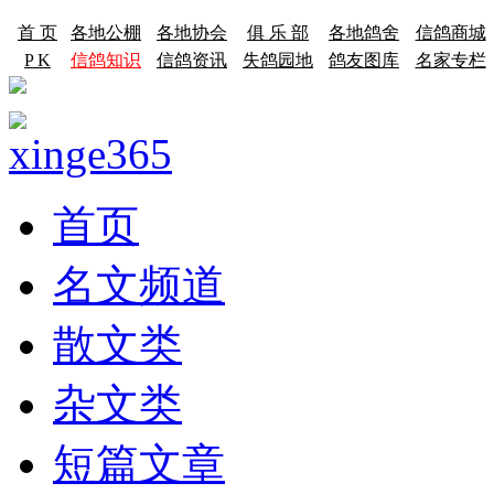
首 页
各地公棚
各地协会
俱 乐 部
各地鸽舍
信鸽商城
P K
信鸽知识
信鸽资讯
失鸽园地
鸽友图库
名家专栏
首页
名文频道
散文类
杂文类
短篇文章