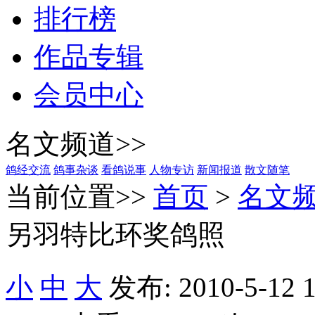
排行榜
作品专辑
会员中心
名文频道>>
鸽经交流
鸽事杂谈
看鸽说事
人物专访
新闻报道
散文随笔
当前位置>>
首页
>
名文
另羽特比环奖鸽照
小
中
大
发布: 2010-5-12 