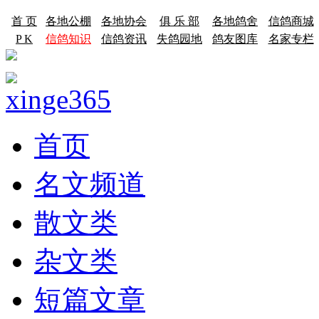
首 页
各地公棚
各地协会
俱 乐 部
各地鸽舍
信鸽商城
P K
信鸽知识
信鸽资讯
失鸽园地
鸽友图库
名家专栏
首页
名文频道
散文类
杂文类
短篇文章