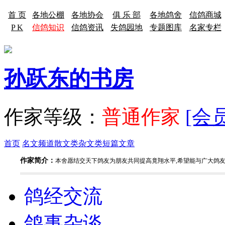
首 页
各地公棚
各地协会
俱 乐 部
各地鸽舍
信鸽商城
P K
信鸽知识
信鸽资讯
失鸽园地
专题图库
名家专栏
孙跃东的书房
作家等级：
普通作家
[会
首页
名文频道
散文类
杂文类
短篇文章
作家简介：
本舍愿结交天下鸽友为朋友共同提高竟翔水平,希望能与广大鸽
鸽经交流
鸽事杂谈