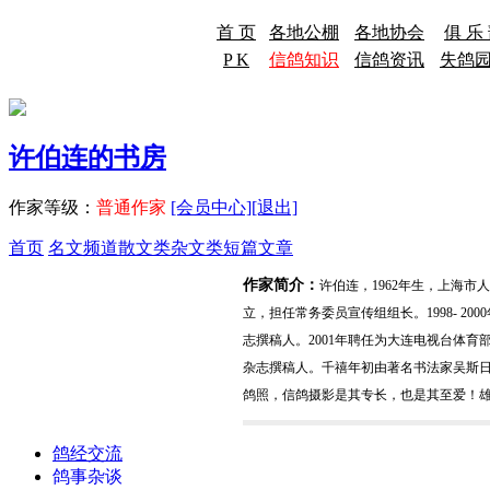
首 页
各地公棚
各地协会
俱 乐
P K
信鸽知识
信鸽资讯
失鸽
许伯连的书房
作家等级：
普通作家
[会员中心]
[退出]
首页
名文频道
散文类
杂文类
短篇文章
作家简介：
许伯连，1962年生，上海市
立，担任常务委员宣传组组长。1998- 2
志撰稿人。2001年聘任为大连电视台体育
杂志撰稿人。千禧年初由著名书法家吴斯日
鸽照，信鸽摄影是其专长，也是其至爱！雄
鸽经交流
鸽事杂谈