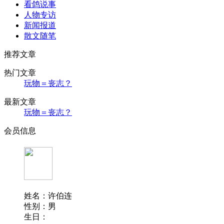
看鸽说事
人物专访
新闻报道
散文随笔
推荐文章
热门文章
玩物＝丧志？
最新文章
玩物＝丧志？
会员信息
姓名：许伯连
性别：男
生日：