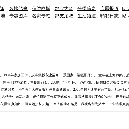
 部
各地鸽舍
信鸽商城
鸽业大全
分类信息
专题报道
问 
园地
专题图库
名家专栏
鸽友顶吧
生活频道
精彩日志
贴 
人。1981年参加工作，从事摄影专业至今 （系国家一级摄影师）。 童年在上海养鸽，
000年担任市鸽协常委，宣传部部长。2000年至今担任辽宁省沈阳市信鸽协会常务委员宣
部特邀记者，同年聘为大连日报社体育部通讯员。2001年聘为辽宁省葫芦岛、瓦房店两
·古楞先生题写名匾，虎伯摄影工作室正式成立。凭着从事摄影工作20余年，投身信鸽
关慢道真如铁，而今迈步从头越。 本人的座右铭是：我视名利为粪土，一生追求真