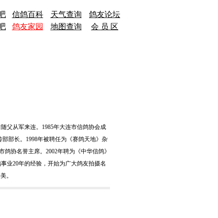
吧
信鸽百科
天气查询
鸽友论坛
吧
鸽友家园
地图查询
会 员 区
后随父从军来连。1985年大连市信鸽协会成
传部部长。1998年被聘任为《赛鸽天地》杂
市鸽协名誉主席。2002年聘为《中华信鸽》
事业20年的经验，开始为广大鸽友拍摄名
善美。