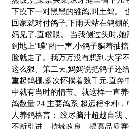
下摸下一对黑黑的雏鸽,叫土鸽。 
回家就对付鸽子,下雨天站在鸽棚
妈见了,直瞪眼。 当我侧过头时,
到地上"噗"的一声,小鸽子躺着抽
脸就走了。我万万没有想到,大字不
这么狠。第二天,妈妈说把鸽子还给同
重起鸽棚,多次怀揣着数千元,直奔中
中就有当时的情节。就这样一直养到现
鸽数量 24 主要鸽系 超远程李种
人养鸽格言： 绞尽脑汁超越自我 、
不断引进、持续改良、提高品质赛鸽