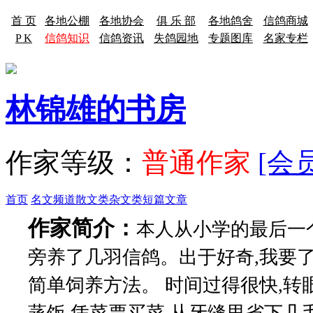
首 页
各地公棚
各地协会
俱 乐 部
各地鸽舍
信鸽商城
P K
信鸽知识
信鸽资讯
失鸽园地
专题图库
名家专栏
林锦雄的书房
作家等级：
普通作家
[会
首页
名文频道
散文类
杂文类
短篇文章
作家简介：
本人从小学的最后一
旁养了几羽信鸽。出于好奇,我要了
简单饲养方法。 时间过得很快,转
蒸饭,凭菜票买菜,从牙缝里省下几