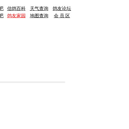
吧
信鸽百科
天气查询
鸽友论坛
吧
鸽友家园
地图查询
会 员 区