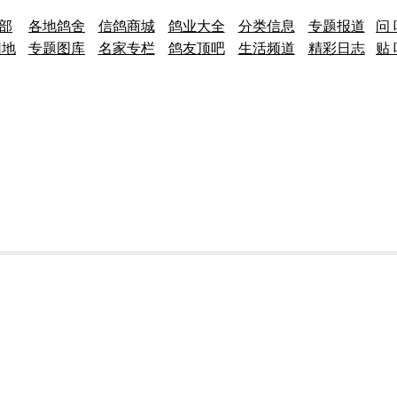
 部
各地鸽舍
信鸽商城
鸽业大全
分类信息
专题报道
问 
园地
专题图库
名家专栏
鸽友顶吧
生活频道
精彩日志
贴 