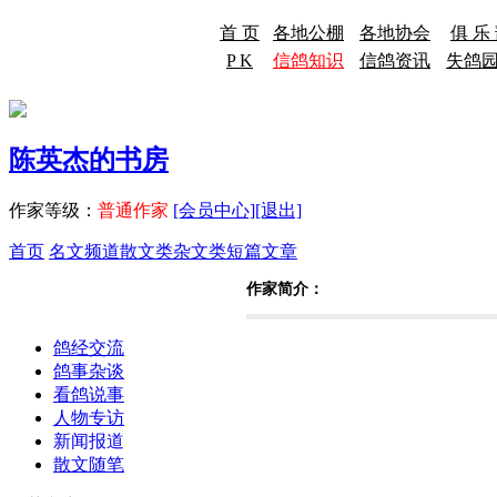
首 页
各地公棚
各地协会
俱 乐
P K
信鸽知识
信鸽资讯
失鸽
陈英杰的书房
作家等级：
普通作家
[会员中心]
[退出]
首页
名文频道
散文类
杂文类
短篇文章
作家简介：
鸽经交流
鸽事杂谈
看鸽说事
人物专访
新闻报道
散文随笔