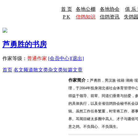
首 页
各地公棚
各地协会
俱 乐
P K
信鸽知识
信鸽资讯
失鸽
芦勇胜的书房
作家等级：
普通作家
[会员中心]
[退出]
首页
名文频道
散文类
杂文类
短篇文章
作家简介：
芦勇胜，男汉族·祖籍·湖南
理，于2004年投身湖北省社会体育管理
得益于领导、前辈、同道们垂青与抬爱，
的具体执行，以及全省信鸽协会秘书长会
辑。虽然工作任务繁重，时常将工作、赛事
界。耳闻目睹太多圈中高人、才子与庸俗
意之鸽。不负我心、不负我生。