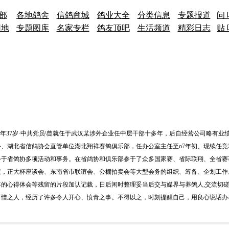
 部
各地鸽舍
信鸽商城
鸽业大全
分类信息
专题报道
问 
园地
专题图库
名家专栏
鸽友顶吧
生活频道
精彩日志
贴 
·现年37岁·中共党员\曾就任于武汉某涉外企业任中层干部十多年，后自经营公司略有
中心、湖北省信鸽协会直管单位湖北翔祥赛鸽俱乐部，任办公室主任至o7年初、现续任竞
参于省鸽协多项活动和事务。在省鸽协和俱乐部参于了众多国家赛、省际联翔、全省赛
议，正大杯座谈会、东南省市联谊会、公棚拍卖会等大型会务的组织、筹备、企划工作
的心得体会等残留的片段加认记载，日后闲时整理妥当后交与媒界与养鸽人,交流切
可憎之人，经历了许多令人开心、愤青之事。不得以之，时刻提醒自己，用良心说话办