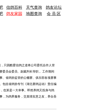
吧
信鸽百科
天气查询
鸽友论坛
吧
鸽友家园
地图查询
会 员 区
业绩，只因酷爱信鸽之道将公司委托合作人管
赛委员会委员、副裁判长等职 。工作期间
事、省鸽协监管的公棚赛、俱乐部各项赛事
。包括省鸽协专刊《湖北赛鸽运动》责任编
磋，也算是一大幸事。即然养鸽又投身与鸽
事，为鸽界服务，交真情实意之友，养合吾