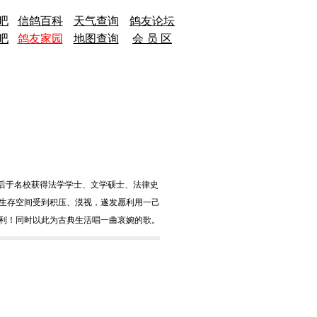
吧
信鸽百科
天气查询
鸽友论坛
吧
鸽友家园
地图查询
会 员 区
先后于名校获得法学学士、文学硕士、法律史
生存空间受到积压、漠视，遂发愿利用一己
利！同时以此为古典生活唱一曲哀婉的歌。