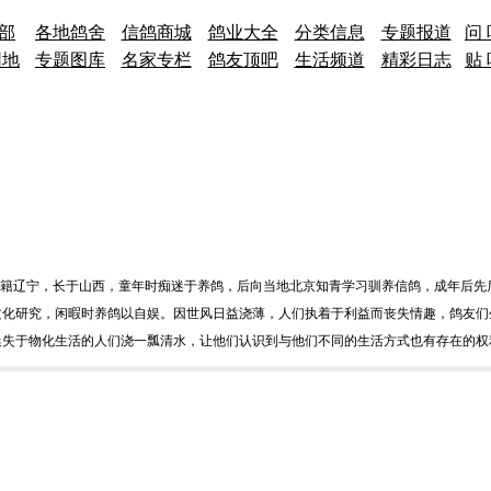
 部
各地鸽舍
信鸽商城
鸽业大全
分类信息
专题报道
问 
园地
专题图库
名家专栏
鸽友顶吧
生活频道
精彩日志
贴 
，祖籍辽宁，长于山西，童年时痴迷于养鸽，后向当地北京知青学习驯养信鸽，成年后
文化研究，闲暇时养鸽以自娱。因世风日益浇薄，人们执着于利益而丧失情趣，鸽友们
迷失于物化生活的人们浇一瓢清水，让他们认识到与他们不同的生活方式也有存在的权