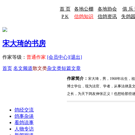
首 页
各地公棚
各地协会
俱 乐
P K
信鸽知识
信鸽资讯
失鸽
宋大琦的书房
作家等级：
普通作家
[会员中心]
[退出]
首页
名文频道
散文类
杂文类
短篇文章
作家简介：
宋大琦，男，1968年出生
博士学位，现为法官、学者，从事法律及
之长，为天下鸽友伸张正义！也想给那些
鸽经交流
鸽事杂谈
看鸽说事
人物专访