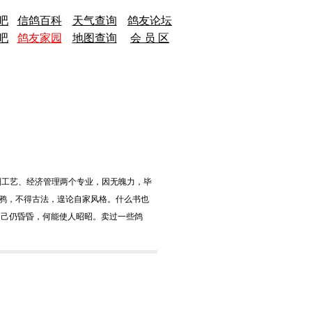
吧
信鸽百科
天气查询
鸽友论坛
吧
鸽友家园
地图查询
会 员 区
机制工艺、经济管理两个专业，因无魄力，毕
鸦，不得古法，遑论自家风格。什么书也
，己仍昏昏，何能使人昭昭。卖过一些鸽