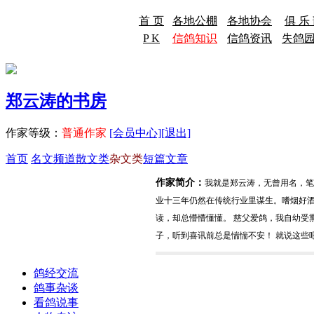
首 页
各地公棚
各地协会
俱 乐
P K
信鸽知识
信鸽资讯
失鸽
郑云涛的书房
作家等级：
普通作家
[会员中心]
[退出]
首页
名文频道
散文类
杂文类
短篇文章
作家简介：
我就是郑云涛，无曾用名，笔名
业十三年仍然在传统行业里谋生。嗜烟好
读，却总懵懵懂懂。 慈父爱鸽，我自幼受
子，听到喜讯前总是惴惴不安！ 就说这些
鸽经交流
鸽事杂谈
看鸽说事