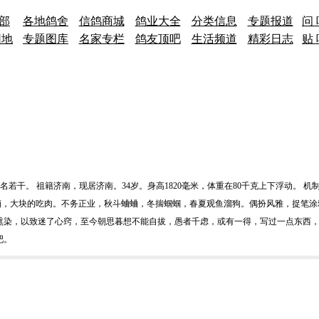
 部
各地鸽舍
信鸽商城
鸽业大全
分类信息
专题报道
问 
园地
专题图库
名家专栏
鸽友顶吧
生活频道
精彩日志
贴 
若干。 祖籍济南，现居济南。34岁。身高1820毫米，体重在80千克上下浮动。 
酒，大块的吃肉。不务正业，秋斗蛐蛐，冬揣蝈蝈，春夏观鱼溜狗。偶扮风雅，捉笔涂
熏染，以致迷了心窍，至今朝思暮想不能自拔，愚者千虑，或有一得，写过一点东西
吧。