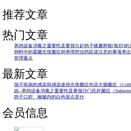
推荐文章
热门文章
养鸽设备消毒之重要性及要领
引起鸽子嗉囊肿胀[胀归]的元
饲料中的霉菌
念珠菌症
饲养理想信鸽应该注意的事项
养出
管理重点
最新文章
鴿子疾病的感染與感染途徑
念珠菌症
也说大肠菌症（Colibaci
凶--
养鸽设备消毒之重要性及要领
沙门氏杆菌症（Salmonel
鸽子口腔、喉咙内的白色斑点是什
会员信息