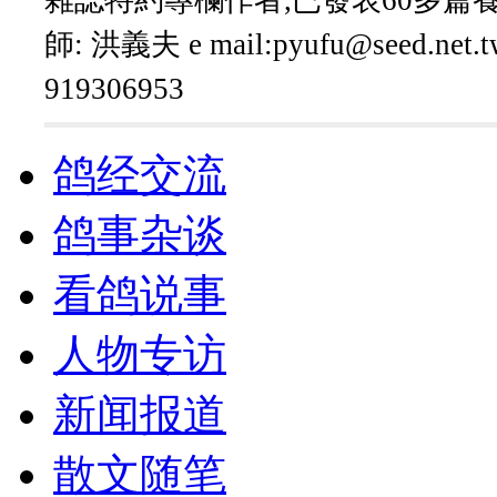
師: 洪義夫 e mail:pyufu@seed.net.tw
919306953
鸽经交流
鸽事杂谈
看鸽说事
人物专访
新闻报道
散文随笔