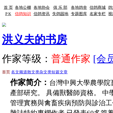
首 页
各地公棚
各地协会
俱 乐 部
各地鸽舍
信鸽商城
鸽
P K
信鸽知识
信鸽资讯
失鸽园地
专题图库
名家专栏
视
洪义夫的书房
作家等级：
普通作家
[会
首页
名文频道
散文类
杂文类
短篇文章
作家简介：
台灣中興大學農學院
產部研究。 具備獸醫師資格。 中
管理實務與禽畜疾病預防與診治工作3
雜誌特約專欄作者,已發表60多篇