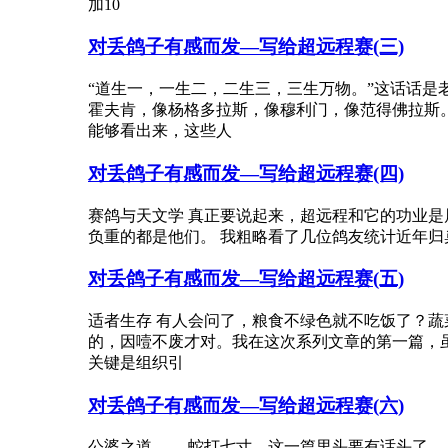
加10
对丢鸽子有感而发—写给超远程赛(三)
“道生一，一生二，二生三，三生万物。”这话话是
霍夫肯，像杨格多拉斯，像穆利门，像范得佛拉斯
能够看出来，这些人
对丢鸽子有感而发—写给超远程赛(四)
赛鸽与天文学 真正要说起来，超远程和它的功业
负重的都是他们。 我粗略看了几位鸽友统计近年
对丢鸽子有感而发—写给超远程赛(五)
适者生存 有人会问了，粮食不绿色就不吃饭了？
的，因噎不废才对。我在这次系列文章的第一篇，
关键是组织引
对丢鸽子有感而发—写给超远程赛(六)
公婆之道 蛇打七寸，这一篇里头要有话头了—