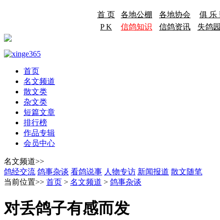
首 页
各地公棚
各地协会
俱 乐
P K
信鸽知识
信鸽资讯
失鸽
首页
名文频道
散文类
杂文类
短篇文章
排行榜
作品专辑
会员中心
名文频道>>
鸽经交流
鸽事杂谈
看鸽说事
人物专访
新闻报道
散文随笔
当前位置>>
首页
>
名文频道
>
鸽事杂谈
对丢鸽子有感而发