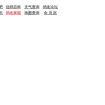
吧
信鸽百科
天气查询
鸽友论坛
志
鸽友家园
地图查询
会 员 区