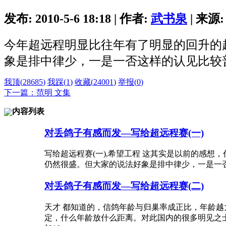
发布: 2010-5-6 18:18 | 作者:
武书泉
| 来源:
今年超远程明显比往年有了明显的回升的
象是排中律少，一是一否这样的认见比较
我顶(
28685
)
我踩(
1
)
收藏(
24001
)
举报(
0
)
下一篇：范明 文集
内容列表
对丢鸽子有感而发—写给超远程赛(一)
写给超远程赛(一),希望工程 这其实是以前的感
仍然很盛。但大家的说法好象是排中律少，一是一
对丢鸽子有感而发—写给超远程赛(二)
天才 都知道的，信鸽年龄与归巢率成正比，年龄
定，什么年龄放什么距离。对此国内的很多明见之