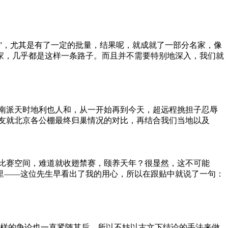
手”，尤其是有了一定的批量，结果呢，就成就了一部分名家，像
家，几乎都是这样一条路子。而且并不需要特别地深入，我们就
，南派天时地利也人和，从一开始再到今天，超远程挑担子忍辱
鸽友就北京各公棚最终归巢情况的对比，再结合我们当地以及
的比赛空间，难道就收翅禁赛，颐养天年？很显然，这不可能
里——这位先生早看出了我的用心，所以在跟贴中就说了一句：
样的争论也一直紧随其后，所以不妨以古文下结论的手法来做