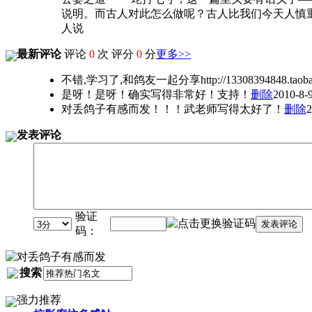
说明。而古人对此怎么做呢？古人比我们今天人慎重
人说
最新评论
评论
0
次 评分
0
分
更多>>
不错,学习了,和鸽友一起分享http://13308394848.taobao
是呀！是呀！确实写得非常好！支持！
删除
2010-8-9
对丢鸽子有感而发！！！武老师写得太好了！
删除
2
发表评论
验证
发表评论
码：
搜索
强力推荐