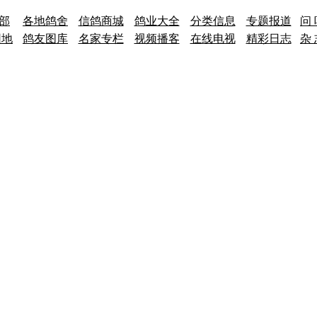
 部
各地鸽舍
信鸽商城
鸽业大全
分类信息
专题报道
问 
园地
鸽友图库
名家专栏
视频播客
在线电视
精彩日志
杂 