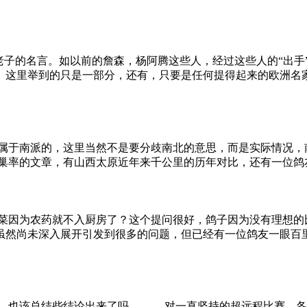
老子的名言。如以前的詹森，杨阿腾这些人，经过这些人的“出
。这里举到的只是一部分，还有，只要是任何提得起来的欧洲名
是属于南派的，这里当然不是要分歧南北的意思，而是实际情况
归巢率的文章，有山西太原近年来千公里的历年对比，还有一位
蔬菜因为农药就不入厨房了？这个提问很好，鸽子因为没有理想
虽然尚未深入展开引发到很多的问题，但已经有一位鸽友一眼百
—也该总结些结论出来了吗。 对一直坚持的超远程比赛，各