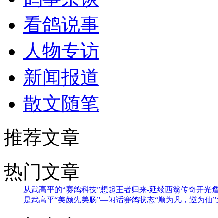
看鸽说事
人物专访
新闻报道
散文随笔
推荐文章
热门文章
从武高平的“赛鸽科技”想起
王者归来-延续西翁传奇
开光
是武高平
“美颜先美肠”—闲话赛鸽状态
“顺为凡，逆为仙