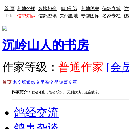
首 页
各地公棚
各地协会
俱 乐 部
各地鸽舍
信鸽商城
鸽
P K
信鸽知识
信鸽资讯
失鸽园地
专题图库
名家专栏
视
沉岭山人的书房
作家等级：
普通作家
[会
首页
名文频道
散文类
杂文类
短篇文章
作家简介：
仁者乐山，智者乐水。 无利故淡，道合故亲。
鸽经交流
鸽事杂谈